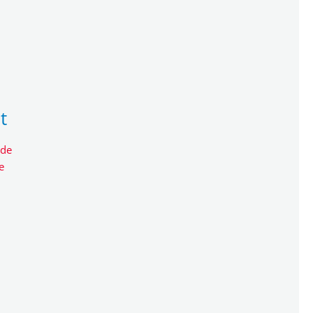
t
.de
e