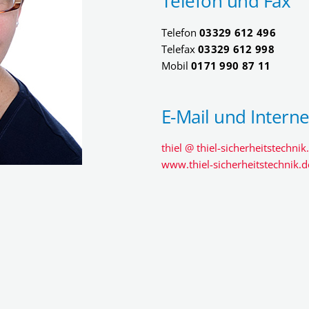
Telefon und Fax
Telefon
03329 612 496
Telefax
03329 612 998
Mobil
0171 990 87 11
E-Mail und Interne
thi
el @
thiel-sicher
heits
technik
www.thiel-sicherheitstechnik.d